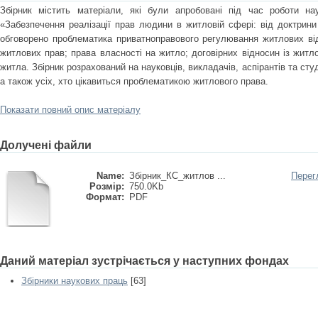
Збірник містить матеріали, які були апробовані під час роботи нау
«Забезпечення реалізації прав людини в житловій сфері: від доктрини
обговорено проблематика приватноправового регулювання житлових від
житлових прав; права власності на житло; договірних відносин із житл
житла. Збірник розрахований на науковців, викладачів, аспірантів та сту
а також усіх, хто цікавиться проблематикою житлового права.
Показати повний опис матеріалу
Долучені файли
Name:
Збірник_КС_житлов ...
Перег
Розмір:
750.0Kb
Формат:
PDF
Даний матеріал зустрічається у наступних фондах
Збірники наукових праць
[63]