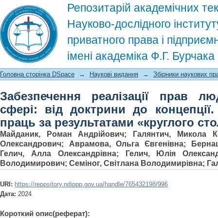
Репозитарій академічних тек
Науково-дослідного інститут
приватного права і підприєм
імені академіка Ф.Г. Бурчак
Забезпечення реалізації прав люд
Головна сторінка DSpace
→
Наукові видання
→
Збірники наукових пр
концепції. Збірник наукових праць з
Забезпечення реалізації прав л
сфері: від доктрини до концепції.
праць за результатами «круглого сто
Майданик, Роман Андрійович
;
Галянтич, Микола К
Олександрович
;
Аврамова, Ольга Євгенівна
;
Берна
Гелич, Алла Олександрівна
;
Гелич, Юлія Олександ
Володимирович
;
Семіног, Світлана Володимирівна
;
Га
URI:
https://repository.ndippp.gov.ua/handle/765432198/996
Дата:
2024
Короткий опис(реферат):