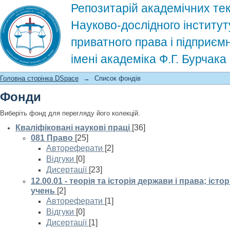
Репозитарій академічних тек
Науково-дослідного інститут
приватного права і підприєм
імені академіка Ф.Г. Бурчак
Список фондів
Головна сторінка DSpace
→
Список фондів
Фонди
Виберіть фонд для перегляду його колекцій.
Кваліфіковані наукові праці
[36]
081 Право
[25]
Автореферати
[2]
Відгуки
[0]
Дисертації
[23]
12.00.01 - теорія та історія держави і права; іст
учень
[2]
Автореферати
[1]
Відгуки
[0]
Дисертації
[1]