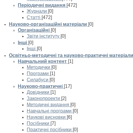
Періодичні видання
[472]
Журнали
[0]
Статті
[472]
Науково-організаційні матеріали
[0]
Організаційні
[0]
Звіти інституту
[0]
Інші
[0]
Інші
[0]
Освітньо-методичні та науково-практичні матеріал
Навчальний контент
[1]
Методички
[0]
Програми
[1]
Силабуси
[0]
Науково-практичні
[17]
Довідники
[1]
Законопроекти
[2]
Методичні видання
[0]
Навчальні програми
[0]
Наукові висновки
[6]
Посібники
[7]
Практичні посібники
[0]