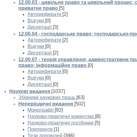
12.00.03 - цивільне право та цивільний процес;
приватне право
[5]
Автореферати
[2]
Відгуки
[0]
Дисертації
[3]
12.00.04 - господарське право; господарсько-п
Автореферати
[2]
Відгуки
[0]
Дисертації
[2]
12.00.07 - теорія управління; адміністративне п
право; інформаційне право
[0]
Автореферати
[0]
Відгуки
[0]
Дисертації
[0]
Наукові видання
[1037]
Збірники наукових праць
[63]
Неперіодичні видання
[502]
Монографії
[92]
Науково-практичні коментарі
[8]
Науково-практичні посібники
[5]
Препринти
[1]
Тези доповідей
[396]