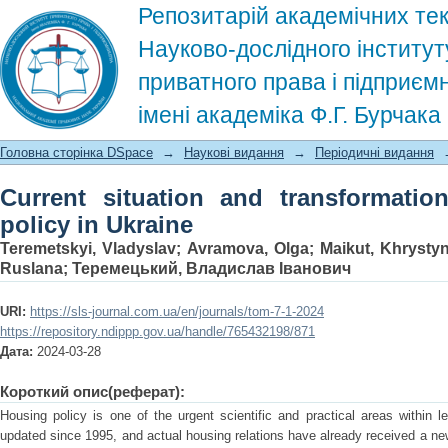
Репозитарій академічних тек
Науково-дослідного інститут
приватного права і підприєм
імені академіка Ф.Г. Бурчак
Current situation and transformation w
Головна сторінка DSpace
→
Наукові видання
→
Періодичні видання
Current situation and transformati
policy in Ukraine
Teremetskyi, Vladyslav
;
Avramova, Olga
;
Maikut, Khrysty
Ruslana
;
Теремецький, Владислав Іванович
URI:
https://sls-journal.com.ua/en/journals/tom-7-1-2024
https://repository.ndippp.gov.ua/handle/765432198/871
Дата:
2024-03-28
Короткий опис(реферат):
Housing policy is one of the urgent scientific and practical areas within 
updated since 1995, and actual housing relations have already received a n