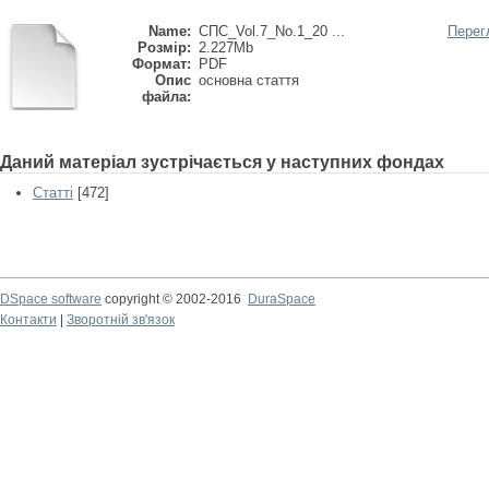
Name:
СПС_Vol.7_No.1_20 ...
Перег
Розмір:
2.227Mb
Формат:
PDF
Опис
основна стаття
файла:
Даний матеріал зустрічається у наступних фондах
Статті
[472]
DSpace software
copyright © 2002-2016
DuraSpace
Контакти
|
Зворотній зв'язок