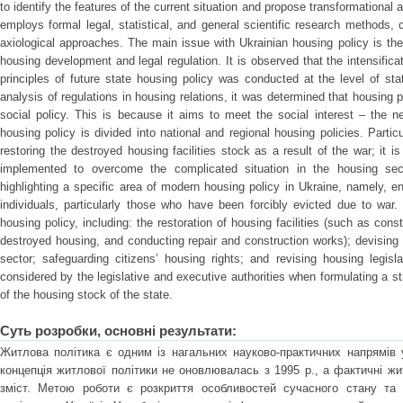
to identify the features of the current situation and propose transformational
employs formal legal, statistical, and general scientific research methods, c
axiological approaches. The main issue with Ukrainian housing policy is t
housing development and legal regulation. It is observed that the intensifica
principles of future state housing policy was conducted at the level of stat
analysis of regulations in housing relations, it was determined that housing p
social policy. This is because it aims to meet the social interest – the n
housing policy is divided into national and regional housing policies. Particul
restoring the destroyed housing facilities stock as a result of the war; it 
implemented to overcome the complicated situation in the housing sec
highlighting a specific area of modern housing policy in Ukraine, namely, en
individuals, particularly those who have been forcibly evicted due to war.
housing policy, including: the restoration of housing facilities (such as co
destroyed housing, and conducting repair and construction works); devising
sector; safeguarding citizensʼ housing rights; and revising housing legi
considered by the legislative and executive authorities when formulating a st
of the housing stock of the state.
Суть розробки, основні результати:
Житлова політика є одним із нагальних науково-практичних напрямів 
концепція житлової політики не оновлювалась з 1995 р., а фактичні ж
зміст. Метою роботи є розкриття особливостей сучасного стану та