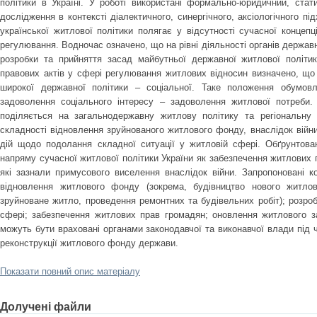
політики в Україні. У роботі використані формально-юридичний, стат
дослідження в контексті діалектичного, синергічного, аксіологічного п
української житлової політики полягає у відсутності сучасної концепц
регулювання. Водночас означено, що на рівні діяльності органів держав
розробки та прийняття засад майбутньої державної житлової політик
правових актів у сфері регулювання житлових відносин визначено, що
широкої державної політики – соціальної. Таке положення обумо
задоволення соціального інтересу – задоволення житлової потреби.
поділяється на загальнодержавну житлову політику та регіональну 
складності відновлення зруйнованого житлового фонду, внаслідок війн
дій щодо подолання складної ситуації у житловій сфері. Обґрунтова
напряму сучасної житлової політики України як забезпечення житлових 
які зазнали примусового виселення внаслідок війни. Запропоновані ко
відновлення житлового фонду (зокрема, будівництво нового житлов
зруйноване житло, проведення ремонтних та будівельних робіт); розробк
сфері; забезпечення житлових прав громадян; оновлення житлового з
можуть бути враховані органами законодавчої та виконавчої влади під ч
реконструкції житлового фонду держави.
Показати повний опис матеріалу
Долучені файли