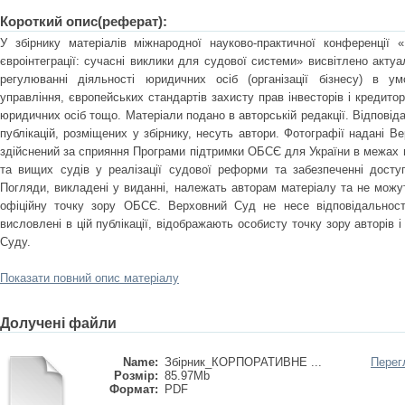
Короткий опис(реферат):
У збірнику матеріалів міжнародної науково-практичної конференції 
євроінтеграції: сучасні виклики для судової системи» висвітлено акту
регулюванні діяльності юридичних осіб (організації бізнесу) в умо
управління, європейських стандартів захисту прав інвесторів і кредито
юридичних осіб тощо. Матеріали подано в авторській редакції. Відповіда
публікацій, розміщених у збірнику, несуть автори. Фотографії надані В
здійснений за сприяння Програми підтримки ОБСЄ для України в межах 
та вищих судів у реалізації судової реформи та забезпеченні досту
Погляди, викладені у виданні, належать авторам матеріалу та не мож
офіційну точку зору ОБСЄ. Верховний Суд не несе відповідальності 
висловлені в цій публікації, відображають особисту точку зору авторів 
Суду.
Показати повний опис матеріалу
Долучені файли
Name:
Збірник_КОРПОРАТИВНЕ ...
Перег
Розмір:
85.97Mb
Формат:
PDF