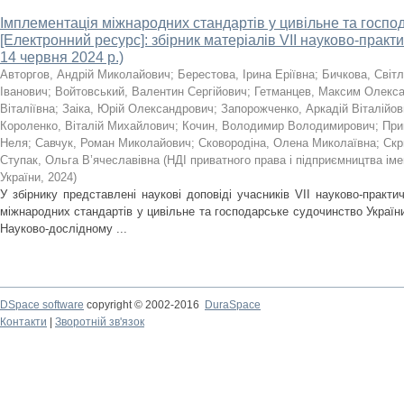
Імплементація міжнародних стандартів у цивільне та госпо
[Електронний ресурс]: збірник матеріалів VII науково-практич
14 червня 2024 р.)
Авторгов, Андрій Миколайович
;
Берестова, Ірина Еріївна
;
Бичкова, Світл
Іванович
;
Войтовський, Валентин Сергійович
;
Гетманцев, Максим Олекс
Віталіївна
;
Заіка, Юрій Олександрович
;
Запорожченко, Аркадій Віталійов
Короленко, Віталій Михайлович
;
Кочин, Володимир Володимирович
;
При
Неля
;
Савчук, Роман Миколайович
;
Сковородіна, Олена Миколаївна
;
Скр
Ступак, Ольга В’ячеславівна
(
НДІ приватного права і підприємництва іме
України
,
2024
)
У збірнику представлені наукові доповіді учасників VII науково-практи
міжнародних стандартів у цивільне та господарське судочинство України
Науково-дослідному ...
DSpace software
copyright © 2002-2016
DuraSpace
Контакти
|
Зворотній зв'язок