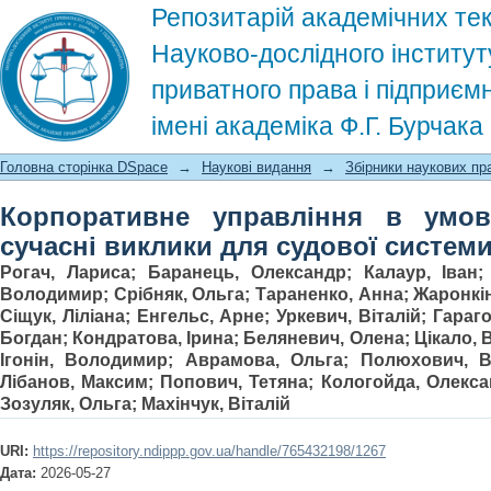
Репозитарій академічних тек
Науково-дослідного інститут
приватного права і підприєм
імені академіка Ф.Г. Бурчак
Корпоративне управління в умовах
Головна сторінка DSpace
→
Наукові видання
→
Збірники наукових пр
судової системи
Корпоративне управління в умова
сучасні виклики для судової систем
Рогач, Лариса
;
Баранець, Олександр
;
Калаур, Іван
Володимир
;
Срібняк, Ольга
;
Тараненко, Анна
;
Жаронкін
Сіщук, Ліліана
;
Енгельс, Арне
;
Уркевич, Віталій
;
Гараг
Богдан
;
Кондратова, Ірина
;
Беляневич, Олена
;
Цікало,
Ігонін, Володимир
;
Аврамова, Ольга
;
Полюхович, В
Лібанов, Максим
;
Попович, Тетяна
;
Кологойда, Олекс
Зозуляк, Ольга
;
Махінчук, Віталій
URI:
https://repository.ndippp.gov.ua/handle/765432198/1267
Дата:
2026-05-27