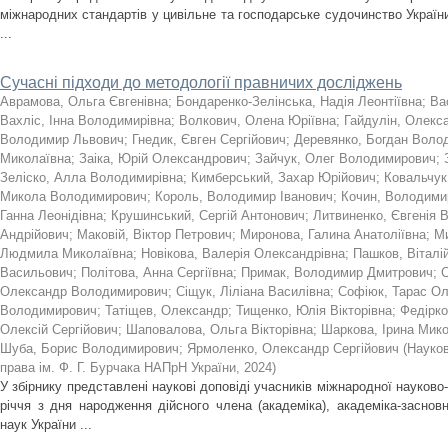
міжнародних стандартів у цивільне та господарське судочинство України
...
Сучасні підходи до методології правничих досліджень
Аврамова, Ольга Євгенівна
;
Бондаренко-Зелінська, Надія Леонтіївна
;
Ва
Вахліс, Інна Володимирівна
;
Волкович, Олена Юріївна
;
Гайдулін, Олекс
Володимир Львович
;
Гнедик, Євген Сергійович
;
Деревянко, Богдан Воло
Миколаївна
;
Заіка, Юрій Олександрович
;
Зайчук, Олег Володимирович
;
Зеліско, Алла Володимирівна
;
Кимберський, Захар Юрійович
;
Ковальчук
Микола Володимирович
;
Король, Володимир Іванович
;
Кочин, Володими
Ганна Леонідівна
;
Крушинський, Сергій Антонович
;
Литвиненко, Євгенія В
Андрійович
;
Маковій, Віктор Петрович
;
Миронова, Галина Анатоліївна
;
Ми
Людмила Миколаївна
;
Новікова, Валерія Олександрівна
;
Пашков, Віталі
Васильович
;
Політова, Анна Сергіївна
;
Примак, Володимир Дмитрович
;
С
Олександр Володимирович
;
Сіщук, Ліліана Василівна
;
Софіюк, Тарас О
Володимирович
;
Татіщев, Олександр
;
Тищенко, Юлія Вікторівна
;
Федірко
Олексій Сергійович
;
Шаповалова, Ольга Вікторівна
;
Шаркова, Ірина Мик
Шуба, Борис Володимирович
;
Ярмоленко, Олександр Сергійович
(
Науков
права ім. Ф. Г. Бурчака НАПрН України
,
2024
)
У збірнику представлені наукові доповіді учасників міжнародної науково-
річчя з дня народження дійсного члена (академіка), академіка-заснов
наук України ...