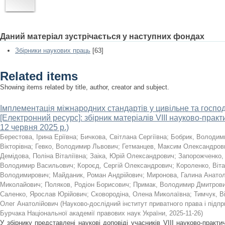
Даний матеріал зустрічається у наступних фондах
Збірники наукових праць
[63]
Related items
Showing items related by title, author, creator and subject.
Імплементація міжнародних стандартів у цивільне та госпо
[Електронний ресурс]: збірник матеріалів VIIІ науково-практи
12 червня 2025 р.)
Берестова, Ірина Еріївна
;
Бичкова, Світлана Сергіївна
;
Бобрик, Володим
Вікторівна
;
Гевко, Володимир Львович
;
Гетманцев, Максим Олександров
Демідова, Поліна Віталіївна
;
Заіка, Юрій Олександрович
;
Запорожченко, 
Володимир Васильович
;
Короєд, Сергій Олександрович
;
Короленко, Віт
Володимирович
;
Майданик, Роман Андрійович
;
Миронова, Галина Анатол
Миколайович
;
Поляков, Родіон Борисович
;
Примак, Володимир Дмитров
Саленко, Ярослав Юрійович
;
Сковородіна, Олена Миколаївна
;
Тимчук, В
Олег Анатолійович
(
Науково-дослідний інститут приватного права і підпр
Бурчака Національної академії правових наук України
,
2025-11-26
)
У збірнику представлені наукові доповіді учасників VIIІ науково-практ