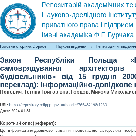
Репозитарій академічних тек
Науково-дослідного інститут
приватного права і підприєм
імені академіка Ф.Г. Бурчак
Закон Республіки Польща «Про проф
Головна сторінка DSpace
→
Наукові видання
→
Неперіодичні видання
інженерів-будівельників» від 15 г
Закон Республіки Польща «
інформаційно-довідкове видання
самоврядування архітекторів
будівельників» від 15 грудня 200
переклад): інформаційно-довідкове
Попович, Тетяна Григорівна
;
Гордов, Микола Миколайо
URI:
https://repository.ndippp.gov.ua/handle/765432198/1230
Дата:
2024-01-31
Короткий опис(реферат):
Це інформаційно-довідкове видання представляє авторський неофіц