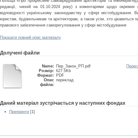
Польща «Про професійне самоврядування архітекторів та інженерів-буді
редакції, чинній на 01.10.2024 року) з коментарями щодо окремих 
відповідності українському законодавству у сфері містобудування. 
юристам, будівельникам та архітекторам, а також усім, хто цікавиться 
правового забезпечення саморегулювання у сфері містобудування
Показати повний опис матеріалу
Долучені файли
Name:
Пер_Закон_РП.pdf
Перег
Розмір:
627.5Kb
Формат:
PDF
Опис
переклад
файла:
Даний матеріал зустрічається у наступних фондах
Препринти
[1]