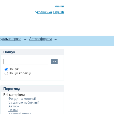
Увійти
українська
English
суальне право
→
Автореферати
→
Пошук
Пошук
По цій колекції
Перегляд
Всі матеріали
Фонди та колекції
За датою публікації
Автори
Назви
Ключові слова