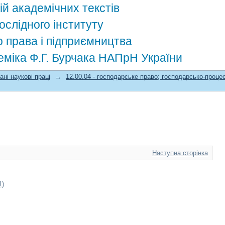
ій академічних текстів
ослідного інституту
о права і підприємництва
деміка Ф.Г. Бурчака НАПрН України
ані наукові праці
→
12.00.04 - господарське право; господарсько-проце
Наступна сторінка
1)