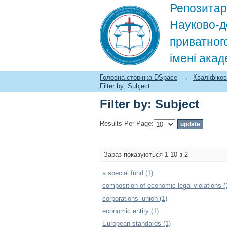
Репозитар
Науково-д
приватног
імені ака
Filter by: Subject
Головна сторінка DSpace
→
Кваліфіков
Filter by: Subject
Filter by: Subject
Results Per Page:
Зараз показуються 1-10 з 2
a special fund (1)
composition of economic legal violations (
corporations’ union (1)
economic entity (1)
European standards (1)