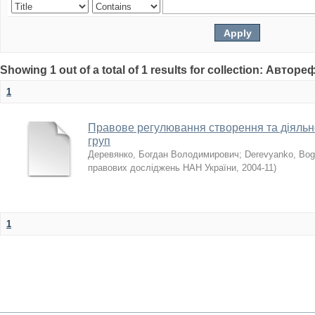
Showing 1 out of a total of 1 results for collection: Автор
1
Правове регулювання створення та діяльн
груп
Деревянко, Богдан Володимирович
;
Derevyanko, Bo
правових досліджень НАН України
,
2004-11
)
1