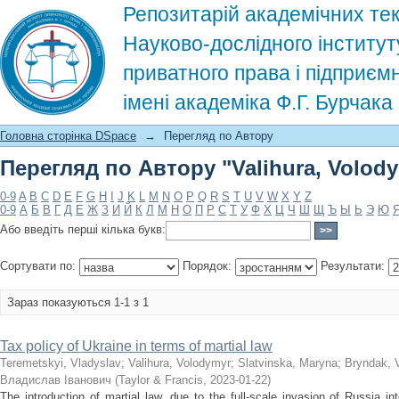
Репозитарій академічних тек
Науково-дослідного інститут
приватного права і підприєм
імені академіка Ф.Г. Бурчак
Перегляд по Автору "Valihura, Volod
Головна сторінка DSpace
→
Перегляд по Автору
Перегляд по Автору "Valihura, Volod
0-9
A
B
C
D
E
F
G
H
I
J
K
L
M
N
O
P
Q
R
S
T
U
V
W
X
Y
Z
0-9
А
Б
В
Г
Д
Е
Ж
З
И
Й
К
Л
М
Н
О
П
Р
С
Т
У
Ф
Х
Ц
Ч
Ш
Щ
Ъ
Ы
Ь
Э
Ю
Або введіть перші кілька букв:
Сортувати по:
Порядок:
Результати:
Зараз показуються 1-1 з 1
Tax policy of Ukraine in terms of martial law
Teremetskyi, Vladyslav
;
Valihura, Volodymyr
;
Slatvinska, Maryna
;
Bryndak, 
Владислав Іванович
(
Taylor & Francis
,
2023-01-22
)
The introduction of martial law, due to the full-scale invasion of Russia 