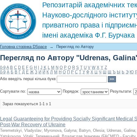
Репозитарій академічних тек
Науково-дослідного інститут
приватного права і підприєм
імені академіка Ф.Г. Бурчак
Перегляд по Автору "Udrenas, Galina
Головна сторінка DSpace
→
Перегляд по Автору
Перегляд по Автору "Udrenas, Galina
0-9
A
B
C
D
E
F
G
H
I
J
K
L
M
N
O
P
Q
R
S
T
U
V
W
X
Y
Z
0-9
А
Б
В
Г
Д
Е
Ж
З
И
Й
К
Л
М
Н
О
П
Р
С
Т
У
Ф
Х
Ц
Ч
Ш
Щ
Ъ
Ы
Ь
Э
Ю
Або введіть перші кілька букв:
Сортувати по:
Порядок:
Результати:
Зараз показуються 1-1 з 1
Legal Guaranteeing for Providing Socially Significant Medical 
Post-War Recovery of Ukraine
Teremetskyi, Vladyslav
;
Myronova, Galyna
;
Batryn, Olesia
;
Udrenas, Galina
Yatskovyna, Vitalii
;
Теремецький, Владислав Іванович
(
FACMED - Faculty o