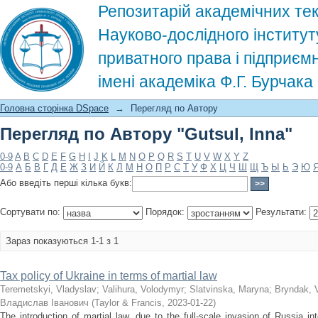
Репозитарій академічних тек
Науково-дослідного інститут
приватного права і підприєм
імені академіка Ф.Г. Бурчак
Перегляд по Автору "Gutsul, Inna"
Головна сторінка DSpace
→
Перегляд по Автору
Перегляд по Автору "Gutsul, Inna"
0-9
A
B
C
D
E
F
G
H
I
J
K
L
M
N
O
P
Q
R
S
T
U
V
W
X
Y
Z
0-9
А
Б
В
Г
Д
Е
Ж
З
И
Й
К
Л
М
Н
О
П
Р
С
Т
У
Ф
Х
Ц
Ч
Ш
Щ
Ъ
Ы
Ь
Э
Ю
Або введіть перші кілька букв:
Сортувати по:
Порядок:
Результати:
Зараз показуються 1-1 з 1
Tax policy of Ukraine in terms of martial law
Teremetskyi, Vladyslav
;
Valihura, Volodymyr
;
Slatvinska, Maryna
;
Bryndak, 
Владислав Іванович
(
Taylor & Francis
,
2023-01-22
)
The introduction of martial law, due to the full-scale invasion of Russia 