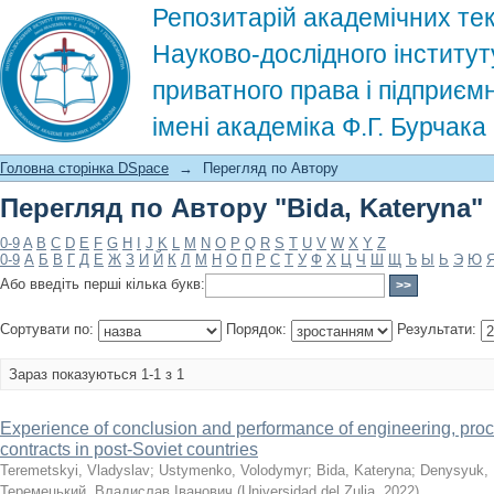
Репозитарій академічних тек
Науково-дослідного інститут
приватного права і підприєм
імені академіка Ф.Г. Бурчак
Перегляд по Автору "Bida, Kateryna"
Головна сторінка DSpace
→
Перегляд по Автору
Перегляд по Автору "Bida, Kateryna"
0-9
A
B
C
D
E
F
G
H
I
J
K
L
M
N
O
P
Q
R
S
T
U
V
W
X
Y
Z
0-9
А
Б
В
Г
Д
Е
Ж
З
И
Й
К
Л
М
Н
О
П
Р
С
Т
У
Ф
Х
Ц
Ч
Ш
Щ
Ъ
Ы
Ь
Э
Ю
Або введіть перші кілька букв:
Сортувати по:
Порядок:
Результати:
Зараз показуються 1-1 з 1
Experience of conclusion and performance of engineering, pro
contracts in post-Soviet countries
Teremetskyi, Vladyslav
;
Ustymenko, Volodymyr
;
Bida, Kateryna
;
Denysyuk, 
Теремецький, Владислав Іванович
(
Universidad del Zulia
,
2022
)