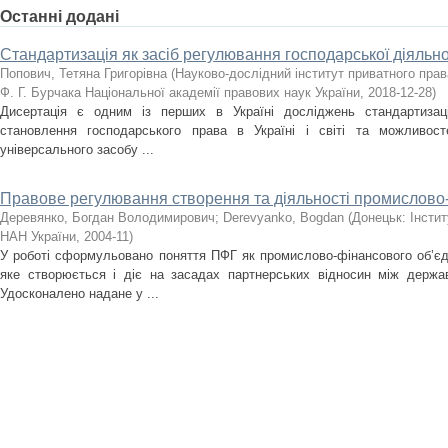
Останні додані
Стандартизація як засіб регулювання господарської діяльно
Попович, Тетяна Григорівна
(
Науково-дослідний інститут приватного прав
Ф. Г. Бурчака Національної академії правових наук України
,
2018-12-28
)
Дисертація є одним із перших в Україні досліджень стандартизаці
становлення господарського права в Україні і світі та можливост
універсального засобу ...
Правове регулювання створення та діяльності промислово
Деревянко, Богдан Володимирович
;
Derevyanko, Bogdan
(
Донецьк: Інсти
НАН України
,
2004-11
)
У роботі сформульовано поняття ПФГ як промислово-фінансового об’єд
яке створюється і діє на засадах партнерських відносин між держа
Удосконалено надане у ...