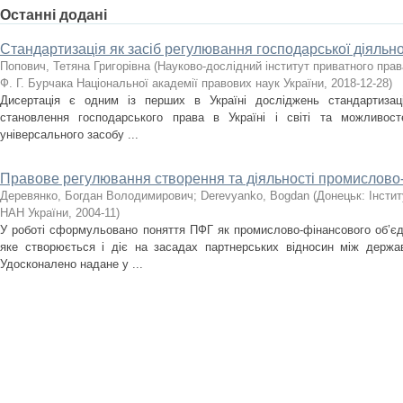
Останні додані
Стандартизація як засіб регулювання господарської діяльно
Попович, Тетяна Григорівна
(
Науково-дослідний інститут приватного прав
Ф. Г. Бурчака Національної академії правових наук України
,
2018-12-28
)
Дисертація є одним із перших в Україні досліджень стандартизаці
становлення господарського права в Україні і світі та можливост
універсального засобу ...
Правове регулювання створення та діяльності промислово
Деревянко, Богдан Володимирович
;
Derevyanko, Bogdan
(
Донецьк: Інсти
НАН України
,
2004-11
)
У роботі сформульовано поняття ПФГ як промислово-фінансового об’єд
яке створюється і діє на засадах партнерських відносин між держа
Удосконалено надане у ...