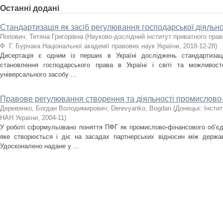
Останні додані
Стандартизація як засіб регулювання господарської діяльно
Попович, Тетяна Григорівна
(
Науково-дослідний інститут приватного прав
Ф. Г. Бурчака Національної академії правових наук України
,
2018-12-28
)
Дисертація є одним із перших в Україні досліджень стандартизаці
становлення господарського права в Україні і світі та можливост
універсального засобу ...
Правове регулювання створення та діяльності промислово
Деревянко, Богдан Володимирович
;
Derevyanko, Bogdan
(
Донецьк: Інсти
НАН України
,
2004-11
)
У роботі сформульовано поняття ПФГ як промислово-фінансового об’єд
яке створюється і діє на засадах партнерських відносин між держа
Удосконалено надане у ...