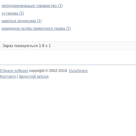
непідприємницьке товариство (1)
установа (1)
цивільні відносини (1)
юридична особа приватного права (1)
Зараз показуються 1-9 з 1
DSpace software
copyright © 2002-2016
DuraSpace
Контакти
|
Зворотній зв'язок