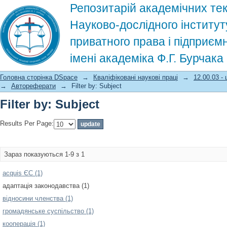
Репозитарій академічних тек
Науково-дослідного інститут
приватного права і підприєм
імені академіка Ф.Г. Бурчак
Filter by: Subject
Головна сторінка DSpace
→
Кваліфіковані наукові праці
→
12.00.03 -
→
Автореферати
→
Filter by: Subject
Filter by: Subject
Results Per Page:
Зараз показуються 1-9 з 1
acquis ЄС (1)
адаптація законодавства (1)
відносини членства (1)
громадянське суспільство (1)
кооперація (1)