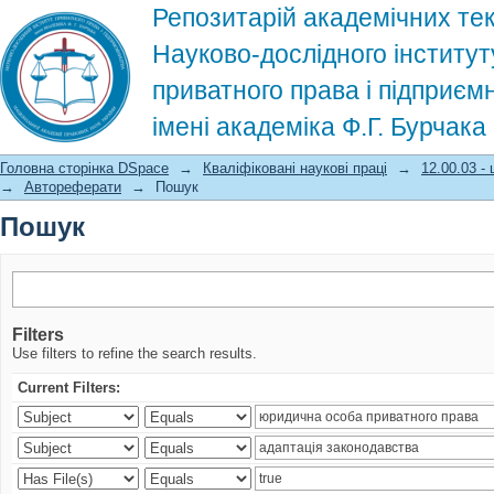
Репозитарій академічних тек
Науково-дослідного інститут
приватного права і підприєм
імені академіка Ф.Г. Бурчак
Пошук
Головна сторінка DSpace
→
Кваліфіковані наукові праці
→
12.00.03 -
→
Автореферати
→
Пошук
Пошук
Filters
Use filters to refine the search results.
Current Filters: