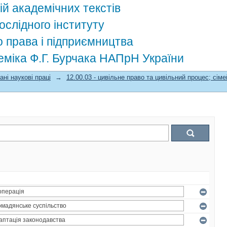
ій академічних текстів
ослідного інституту
о права і підприємництва
деміка Ф.Г. Бурчака НАПрН України
ані наукові праці
→
12.00.03 - цивільне право та цивільний процес; сі