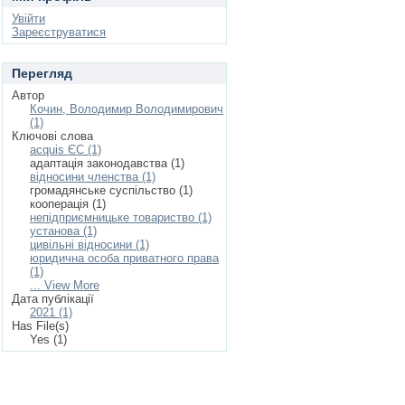
Увійти
Зареєструватися
Перегляд
Автор
Кочин, Володимир Володимирович
(1)
Ключові слова
acquis ЄС (1)
адаптація законодавства (1)
відносини членства (1)
громадянське суспільство (1)
кооперація (1)
непідприємницьке товариство (1)
установа (1)
цивільні відносини (1)
юридична особа приватного права
(1)
... View More
Дата публікації
2021 (1)
Has File(s)
Yes (1)