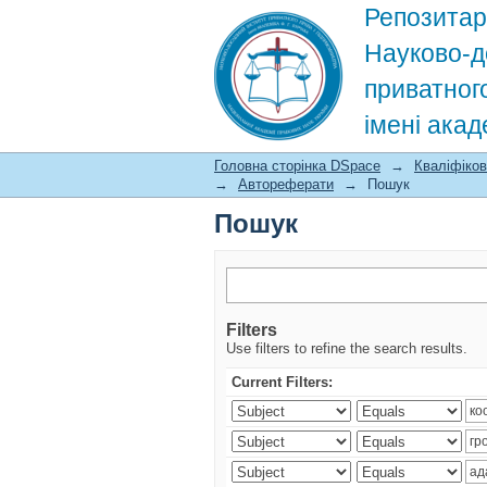
Репозитар
Науково-д
приватног
імені ака
Пошук
Головна сторінка DSpace
→
Кваліфіков
→
Автореферати
→
Пошук
Пошук
Filters
Use filters to refine the search results.
Current Filters: