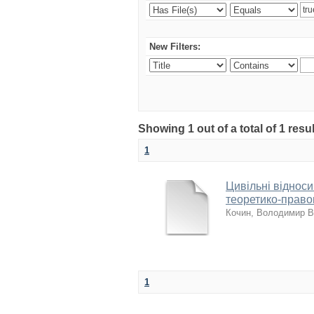
New Filters:
Showing 1 out of a total of 1 res
1
Цивільні віднос
теоретико-правов
Кочин, Володимир 
1