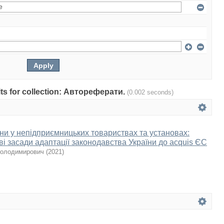
ults for collection: Автореферати.
(0.002 seconds)
ини у непідприємницьких товариствах та установах:
і засади адаптації законодавства України до acquis ЄС
Володимирович
(
2021
)