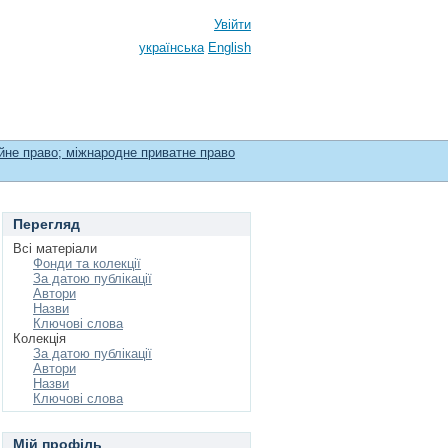
Увійти
українська
English
мейне право; міжнародне приватне право
Перегляд
Всі матеріали
Фонди та колекції
За датою публікації
Автори
Назви
Ключові слова
Колекція
За датою публікації
Автори
Назви
Ключові слова
Мій профіль