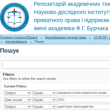
Репозитарій академічних тек
Науково-дослідного інститут
приватного права і підприєм
імені академіка Ф.Г. Бурчак
Пошук
Головна сторінка DSpace
→
Кваліфіковані наукові праці
→
12.00.03 -
→
Автореферати
→
Пошук
Пошук
Filters
Use filters to refine the search results.
Current Filters: