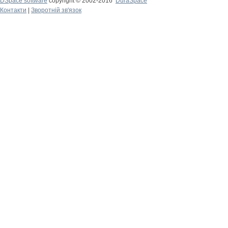
DSpace software
copyright © 2002-2016
DuraSpace
Контакти
|
Зворотній зв'язок