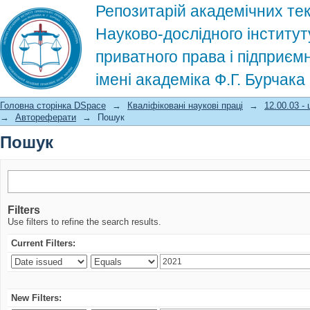
Репозитарій академічних тек
Науково-дослідного інститут
приватного права і підприєм
імені академіка Ф.Г. Бурчак
Пошук
Головна сторінка DSpace
→
Кваліфіковані наукові праці
→
12.00.03 -
→
Автореферати
→
Пошук
Пошук
Filters
Use filters to refine the search results.
Current Filters:
New Filters: