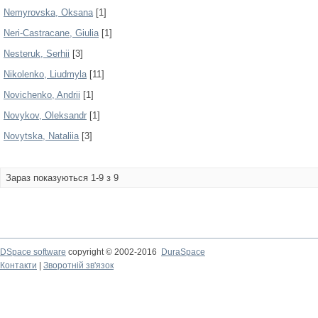
Nemyrovska, Oksana
[1]
Neri-Castracane, Giulia
[1]
Nesteruk, Serhii
[3]
Nikolenko, Liudmyla
[11]
Novichenko, Andrii
[1]
Novykov, Oleksandr
[1]
Novytska, Nataliia
[3]
Зараз показуються 1-9 з 9
DSpace software
copyright © 2002-2016
DuraSpace
Контакти
|
Зворотній зв'язок