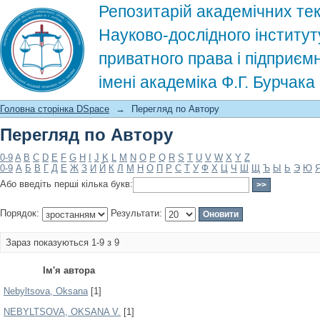
Репозитарій академічних тек
Науково-дослідного інститут
приватного права і підприєм
імені академіка Ф.Г. Бурчак
Перегляд по Автору
Головна сторінка DSpace
→
Перегляд по Автору
Перегляд по Автору
0-9
A
B
C
D
E
F
G
H
I
J
K
L
M
N
O
P
Q
R
S
T
U
V
W
X
Y
Z
0-9
А
Б
В
Г
Д
Е
Ж
З
И
Й
К
Л
М
Н
О
П
Р
С
Т
У
Ф
Х
Ц
Ч
Ш
Щ
Ъ
Ы
Ь
Э
Ю
Або введіть перші кілька букв:
Порядок:
Результати:
Зараз показуються 1-9 з 9
Ім'я автора
Nebyltsova, Oksana
[1]
NEBYLTSOVA, OKSANA V.
[1]