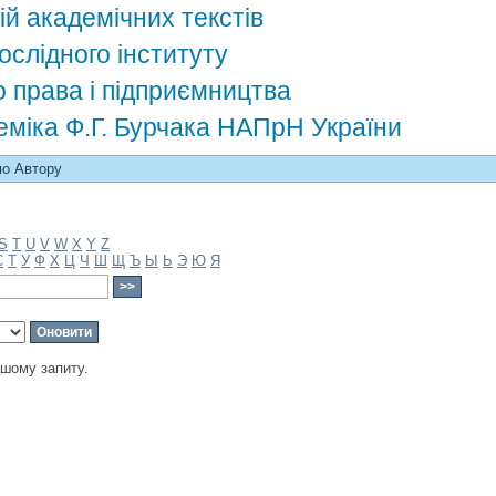
ій академічних текстів
ослідного інституту
о права і підприємництва
деміка Ф.Г. Бурчака НАПрН України
по Автору
S
T
U
V
W
X
Y
Z
С
Т
У
Ф
Х
Ц
Ч
Ш
Щ
Ъ
Ы
Ь
Э
Ю
Я
ашому запиту.