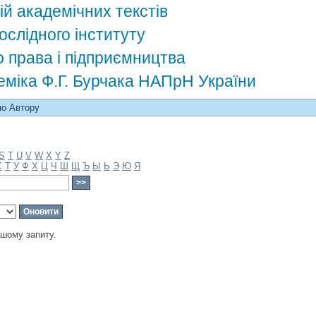
ій академічних текстів
ослідного інституту
о права і підприємництва
деміка Ф.Г. Бурчака НАПрН України
по Автору
S
T
U
V
W
X
Y
Z
С
Т
У
Ф
Х
Ц
Ч
Ш
Щ
Ъ
Ы
Ь
Э
Ю
Я
ашому запиту.