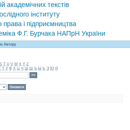
ій академічних текстів
ослідного інституту
о права і підприємництва
деміка Ф.Г. Бурчака НАПрН України
по Автору
S
T
U
V
W
X
Y
Z
С
Т
У
Ф
Х
Ц
Ч
Ш
Щ
Ъ
Ы
Ь
Э
Ю
Я