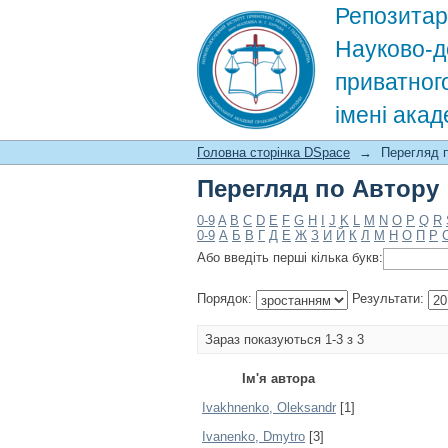
Репозитар
Науково-д
приватног
імені ака
Перегляд по Автору
Головна сторінка DSpace
→
Перегляд 
Перегляд по Автору
0-9
A
B
C
D
E
F
G
H
I
J
K
L
M
N
O
P
Q
R
0-9
А
Б
В
Г
Д
Е
Ж
З
И
Й
К
Л
М
Н
О
П
Р
Або введіть перші кілька букв:
Порядок:
Результати:
Зараз показуються 1-3 з 3
Ім'я автора
Ivakhnenko, Oleksandr
[1]
Ivanenko, Dmytro
[3]